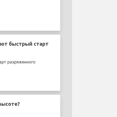
ают быстрый старт
арт разряженного
 высоте?