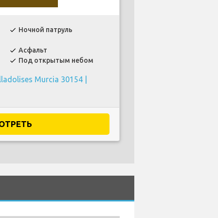
Ночной патруль
check
Асфальт
check
Под открытым небом
check
lladolises Murcia 30154 |
ОТРЕТЬ