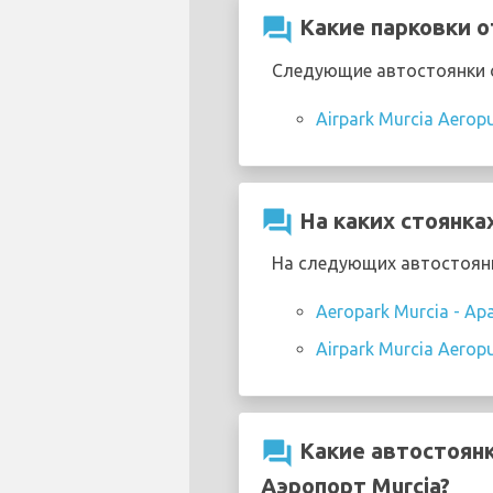
question_answer
Какие парковки о
Следующие автостоянки о
Airpark Murcia Aerop
question_answer
На каких стоянка
На следующих автостоянк
Aeropark Murcia - Ap
Airpark Murcia Aerop
question_answer
Какие автостоян
Аэропорт Murcia?