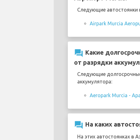
Следующие автостоянки в
Airpark Murcia Aerop
question_answer
Какие долгосрочн
от разрядки аккумул
Следующие долгосрочные 
аккумулятора:
Aeropark Murcia - Ap
question_answer
На каких автосто
На этих автостоянках в А