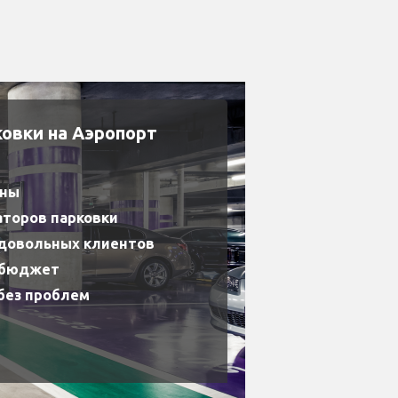
ковки на Аэропорт
ены
аторов парковки
 довольных клиентов
 бюджет
без проблем