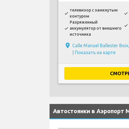
телевизор с замкнутым
check
check
контуром
Разряженный
check
аккумулятор от внешнего
check
источника
place
Calle Manuel Ballester Boi
|
Показать на карте
СМОТР
Автостоянки в Аэропорт M