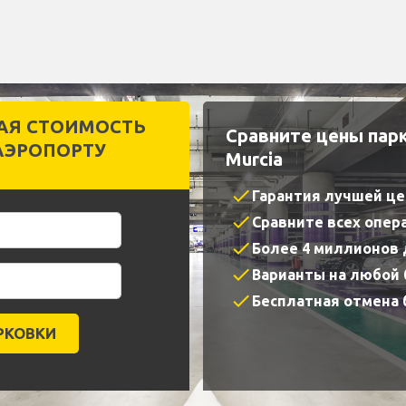
АЯ СТОИМОСТЬ
Сравните цены пар
АЭРОПОРТУ
Murcia
check
Гарантия лучшей ц
check
Сравните всех опер
check
Более 4 миллионов
check
Варианты на любой
check
Бесплатная отмена 