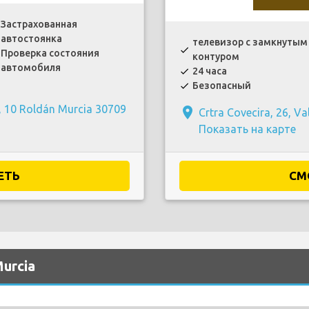
Застрахованная
автостоянка
телевизор с замкнутым
check
Проверка состояния
контуром
автомобиля
24 часа
check
Безопасный
check
x, 10 Roldán Murcia 30709
place
Crtra Covecira, 26, Va
Показать на карте
ЕТЬ
СМ
urcia