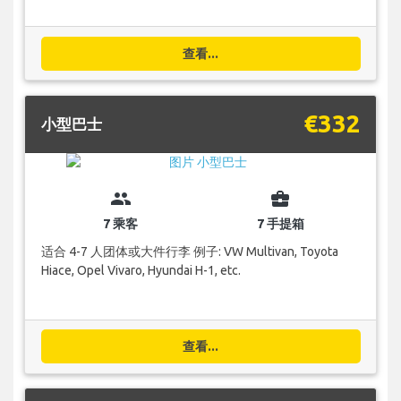
查看...
€332
小型巴士
group
business_center
7 乘客
7 手提箱
适合 4-7 人团体或大件行李 例子: VW Multivan, Toyota
Hiace, Opel Vivaro, Hyundai H-1, etc.
查看...