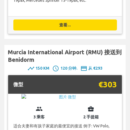
19pax, Mercedes Sprinter 15-19pax, etc.
查看...
Murcia International Airport (RMU) 接送到
Benidorm
timeline
schedule
payment
150 KM
120 分钟.
从 €293
€303
微型
group
business_center
3 乘客
2 手提箱
适合夫妻和有孩子家庭的最便宜的接送 例子: VW Polo,