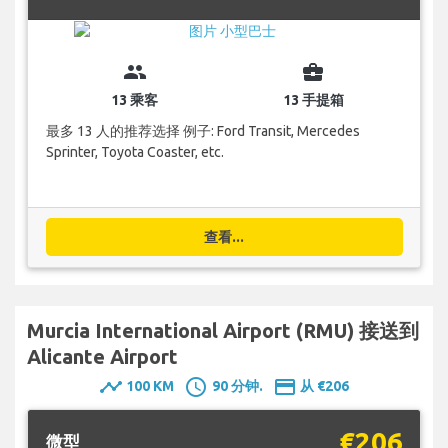
group
business_center
13 乘客
13 手提箱
最多 13 人的推荐选择 例子: Ford Transit, Mercedes
Sprinter, Toyota Coaster, etc.
查看...
Murcia International Airport (RMU) 接送到
Alicante Airport
timeline
schedule
payment
100 KM
90 分钟.
从 €206
€206
微型