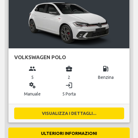
VOLKSWAGEN POLO
group
business_center
local_gas_station
5
2
Benzina
miscellaneous_services
login
Manuale
5 Porta
VISUALIZZA I DETTAGLI...
ULTERIORI INFORMAZIONI