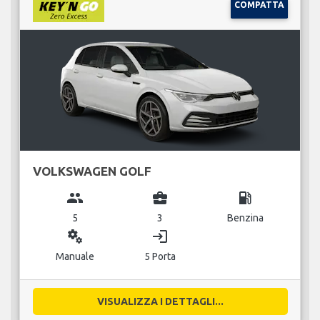
COMPATTA
VOLKSWAGEN GOLF
group
business_center
local_gas_station
5
3
Benzina
miscellaneous_services
login
Manuale
5 Porta
VISUALIZZA I DETTAGLI...