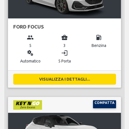
FORD FOCUS
group
business_center
local_gas_station
5
3
Benzina
miscellaneous_services
login
Automatico
5 Porta
VISUALIZZA I DETTAGLI...
COMPATTA