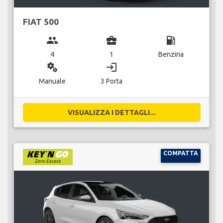
FIAT 500
group
business_center
local_gas_station
4
1
Benzina
miscellaneous_services
login
Manuale
3 Porta
VISUALIZZA I DETTAGLI...
COMPATTA