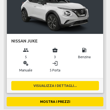
NISSAN JUKE
group
business_center
local_gas_station
5
3
Benzina
miscellaneous_services
login
Manuale
5 Porta
VISUALIZZA I DETTAGLI...
MOSTRA I PREZZI