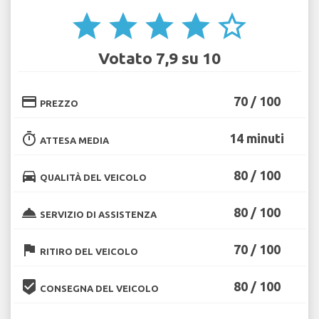
star
star
star
star
star_border
Votato 7,9 su 10
credit_card
70 / 100
PREZZO
timer
14 minuti
ATTESA MEDIA
directions_car
80 / 100
QUALITÀ DEL VEICOLO
room_service
80 / 100
SERVIZIO DI ASSISTENZA
flag
70 / 100
RITIRO DEL VEICOLO
beenhere
80 / 100
CONSEGNA DEL VEICOLO