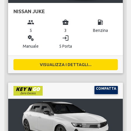
NISSAN JUKE
group
business_center
local_gas_station
5
3
Benzina
miscellaneous_services
login
Manuale
5 Porta
VISUALIZZA I DETTAGLI...
COMPATTA