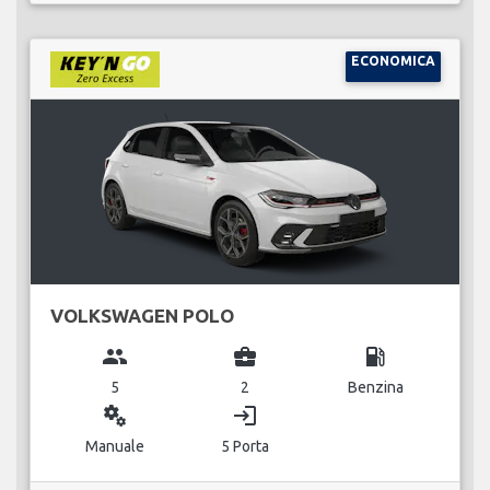
ECONOMICA
VOLKSWAGEN POLO
group
business_center
local_gas_station
5
2
Benzina
miscellaneous_services
login
Manuale
5 Porta