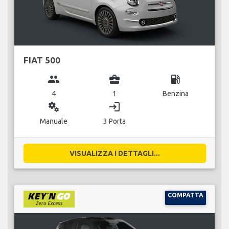
FIAT 500
group
business_center
local_gas_station
4
1
Benzina
miscellaneous_services
login
Manuale
3 Porta
VISUALIZZA I DETTAGLI...
COMPATTA