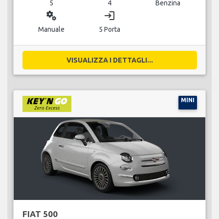
5
4
Benzina
miscellaneous_services
login
Manuale
5 Porta
VISUALIZZA I DETTAGLI...
MINI
FIAT 500