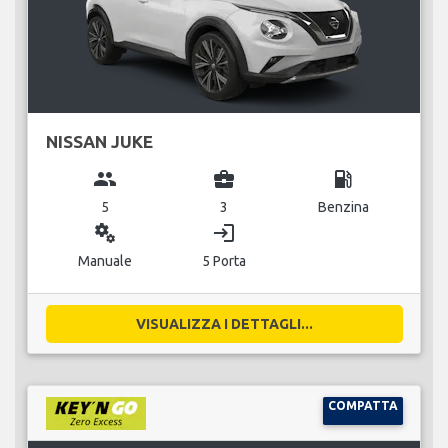
NISSAN JUKE
group
business_center
local_gas_station
5
3
Benzina
miscellaneous_services
login
Manuale
5 Porta
VISUALIZZA I DETTAGLI...
COMPATTA