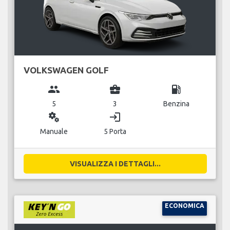
VOLKSWAGEN GOLF
group
business_center
local_gas_station
5
3
Benzina
miscellaneous_services
login
Manuale
5 Porta
VISUALIZZA I DETTAGLI...
ECONOMICA