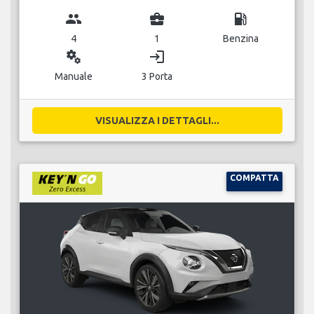
group
business_center
local_gas_station
4
1
Benzina
miscellaneous_services
login
Manuale
3 Porta
VISUALIZZA I DETTAGLI...
COMPATTA