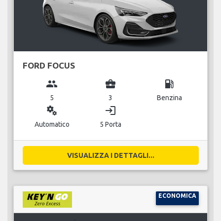
FORD FOCUS
group
business_center
local_gas_station
5
3
Benzina
miscellaneous_services
login
Automatico
5 Porta
VISUALIZZA I DETTAGLI...
ECONOMICA