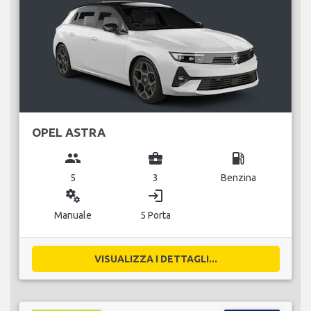
OPEL ASTRA
group
business_center
local_gas_station
5
3
Benzina
miscellaneous_services
login
Manuale
5 Porta
VISUALIZZA I DETTAGLI...