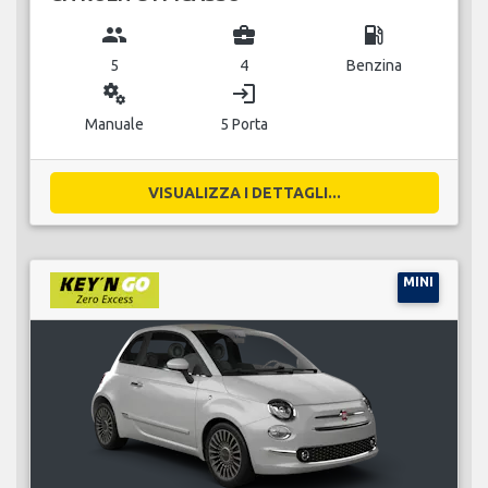
group
business_center
local_gas_station
5
4
Benzina
miscellaneous_services
login
Manuale
5 Porta
VISUALIZZA I DETTAGLI...
MINI