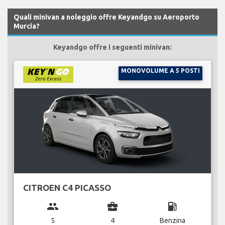
Quali minivan a noleggio offre Keyandgo su Aeroporto
Murcia?
Keyandgo offre i seguenti minivan:
MONOVOLUME A 5 POSTI
CITROEN C4 PICASSO
group
business_center
local_gas_station
5
4
Benzina