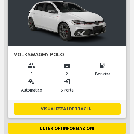
VOLKSWAGEN POLO
group
business_center
local_gas_station
5
2
Benzina
miscellaneous_services
login
Automatico
5 Porta
VISUALIZZA I DETTAGLI...
ULTERIORI INFORMAZIONI