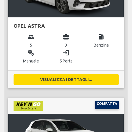
OPEL ASTRA
group
business_center
local_gas_station
5
3
Benzina
miscellaneous_services
login
Manuale
5 Porta
VISUALIZZA I DETTAGLI...
COMPATTA