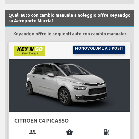
Quali auto con cambio manuale a noleggio offre Keyandgo
su Aeroporto Murcia?
Keyandgo offre le seguenti auto con cambio manuale:
MONOVOLUME A 5 POSTI
CITROEN C4 PICASSO
group
business_center
local_gas_station