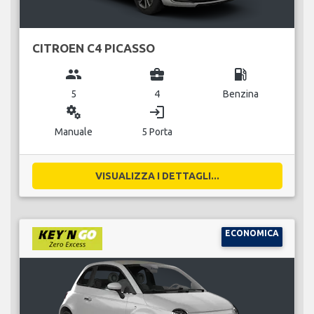
CITROEN C4 PICASSO
group
business_center
local_gas_station
5
4
Benzina
miscellaneous_services
login
Manuale
5 Porta
VISUALIZZA I DETTAGLI...
ECONOMICA