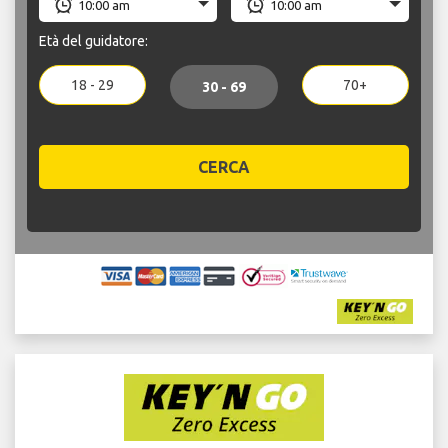
Età del guidatore:
18 - 29
70+
30 - 69
CERCA