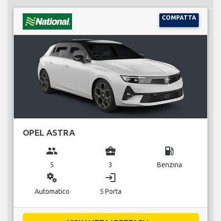
COMPATTA
OPEL ASTRA
group
business_center
local_gas_station
5
3
Benzina
miscellaneous_services
login
Automatico
5 Porta