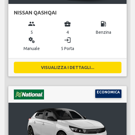
NISSAN QASHQAI
group
business_center
local_gas_station
5
4
Benzina
miscellaneous_services
login
Manuale
5 Porta
VISUALIZZA I DETTAGLI...
ECONOMICA