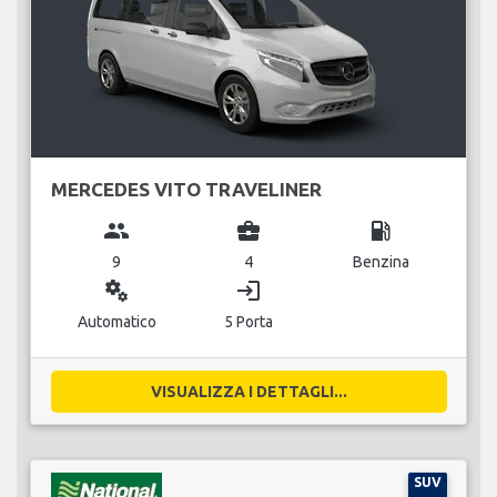
MERCEDES VITO TRAVELINER
group
business_center
local_gas_station
9
4
Benzina
miscellaneous_services
login
Automatico
5 Porta
VISUALIZZA I DETTAGLI...
SUV