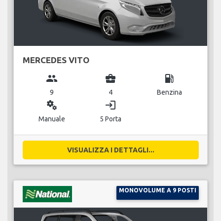
MERCEDES VITO
group
business_center
local_gas_station
9
4
Benzina
miscellaneous_services
login
Manuale
5 Porta
VISUALIZZA I DETTAGLI...
MONOVOLUME A 9 POSTI