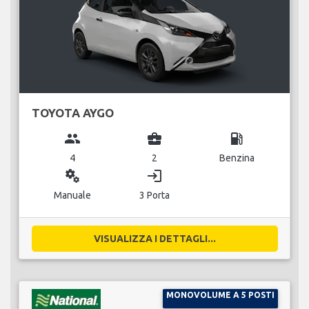
TOYOTA AYGO
group
business_center
local_gas_station
4
2
Benzina
miscellaneous_services
login
Manuale
3 Porta
VISUALIZZA I DETTAGLI...
MONOVOLUME A 5 POSTI