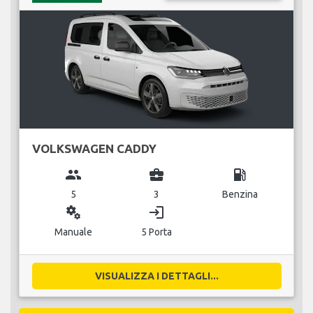
VOLKSWAGEN CADDY
group
business_center
local_gas_station
5
3
Benzina
miscellaneous_services
login
Manuale
5 Porta
VISUALIZZA I DETTAGLI...