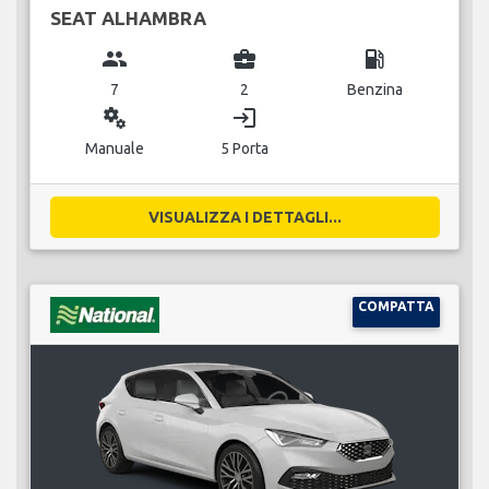
SEAT ALHAMBRA
group
business_center
local_gas_station
7
2
Benzina
miscellaneous_services
login
Manuale
5 Porta
VISUALIZZA I DETTAGLI...
COMPATTA