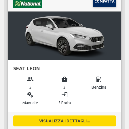
COMPATTA
SEAT LEON
group
business_center
local_gas_station
5
3
Benzina
miscellaneous_services
login
Manuale
5 Porta
VISUALIZZA I DETTAGLI...