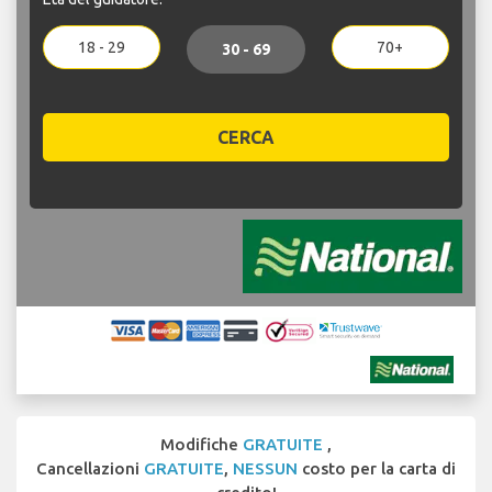
18 - 29
70+
30 - 69
CERCA
Modifiche
GRATUITE
,
Cancellazioni
GRATUITE
,
NESSUN
costo per la carta di