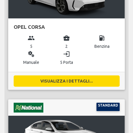
OPEL CORSA
group
business_center
local_gas_station
5
2
Benzina
miscellaneous_services
login
Manuale
5 Porta
VISUALIZZA I DETTAGLI...
STANDARD