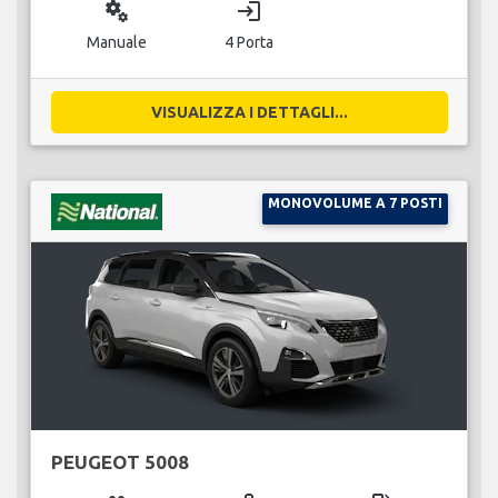
miscellaneous_services
login
Manuale
4 Porta
VISUALIZZA I DETTAGLI...
MONOVOLUME A 7 POSTI
PEUGEOT 5008