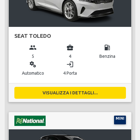
SEAT TOLEDO
group
business_center
local_gas_station
5
4
Benzina
miscellaneous_services
login
Automatico
4 Porta
VISUALIZZA I DETTAGLI...
MINI