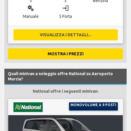
5
3
Benzina
miscellaneous_services
login
Manuale
5 Porta
VISUALIZZA I DETTAGLI...
MOSTRA I PREZZI
Quali minivan a noleggio offre National su Aeroporto
Murcia?
National offre i seguenti minivan:
MONOVOLUME A 9 POSTI