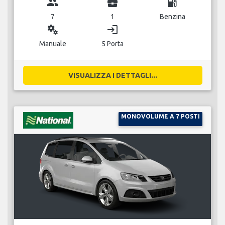
group
business_center
local_gas_station
7
1
Benzina
miscellaneous_services
login
Manuale
5 Porta
VISUALIZZA I DETTAGLI...
MONOVOLUME A 7 POSTI