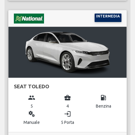
INTERMEDIA
SEAT TOLEDO
group
business_center
local_gas_station
5
4
Benzina
miscellaneous_services
login
Manuale
5 Porta