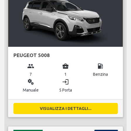
PEUGEOT 5008
group
business_center
local_gas_station
7
1
Benzina
miscellaneous_services
login
Manuale
5 Porta
VISUALIZZA I DETTAGLI...