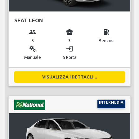
SEAT LEON
group
business_center
local_gas_station
5
3
Benzina
miscellaneous_services
login
Manuale
5 Porta
VISUALIZZA I DETTAGLI...
INTERMEDIA