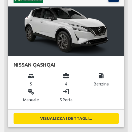
NISSAN QASHQAI
group
business_center
local_gas_station
5
4
Benzina
miscellaneous_services
login
Manuale
5 Porta
VISUALIZZA I DETTAGLI...