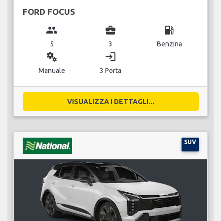
FORD FOCUS
group
business_center
local_gas_station
5
3
Benzina
miscellaneous_services
login
Manuale
3 Porta
VISUALIZZA I DETTAGLI...
SUV