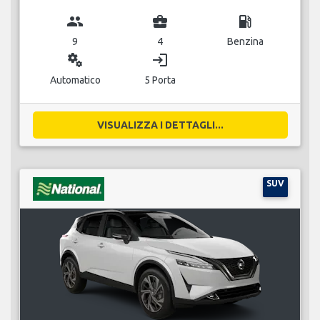
group
business_center
local_gas_station
9
4
Benzina
miscellaneous_services
login
Automatico
5 Porta
VISUALIZZA I DETTAGLI...
SUV