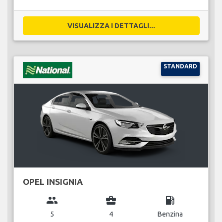
VISUALIZZA I DETTAGLI...
STANDARD
OPEL INSIGNIA
group
business_center
local_gas_station
5
4
Benzina