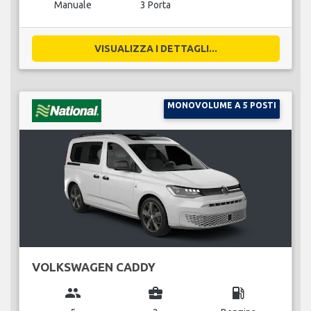
Manuale
3 Porta
VISUALIZZA I DETTAGLI...
MONOVOLUME A 5 POSTI
VOLKSWAGEN CADDY
group
business_center
local_gas_station