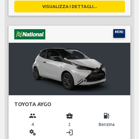
VISUALIZZA I DETTAGLI...
MINI
TOYOTA AYGO
group
business_center
local_gas_station
4
2
Benzina
miscellaneous_services
login