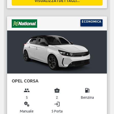
VISUALIZZA I DETTAGLI...
ECONOMICA
OPEL CORSA
group
business_center
local_gas_station
5
2
Benzina
miscellaneous_services
login
Manuale
5 Porta