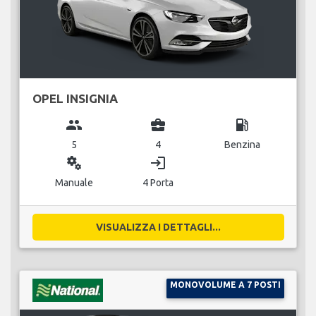
OPEL INSIGNIA
group
business_center
local_gas_station
5
4
Benzina
miscellaneous_services
login
Manuale
4 Porta
VISUALIZZA I DETTAGLI...
MONOVOLUME A 7 POSTI