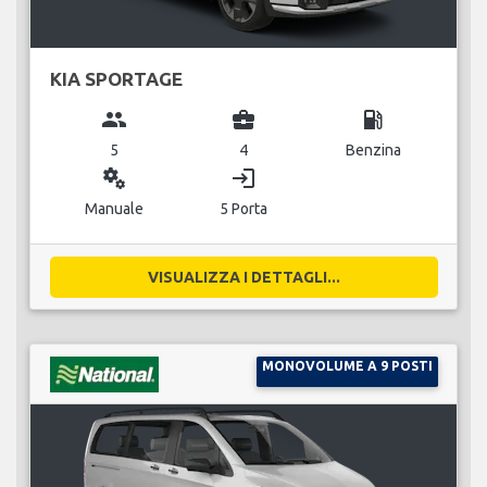
KIA SPORTAGE
group
business_center
local_gas_station
5
4
Benzina
miscellaneous_services
login
Manuale
5 Porta
VISUALIZZA I DETTAGLI...
MONOVOLUME A 9 POSTI