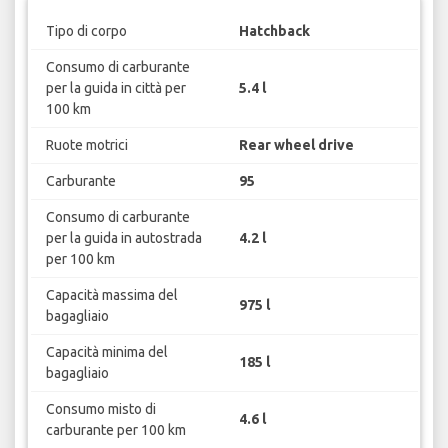
Tipo di corpo
Hatchback
Consumo di carburante
per la guida in città per
5.4 l
100 km
Ruote motrici
Rear wheel drive
Carburante
95
Consumo di carburante
per la guida in autostrada
4.2 l
per 100 km
Capacità massima del
975 l
bagagliaio
Capacità minima del
185 l
bagagliaio
Consumo misto di
4.6 l
carburante per 100 km