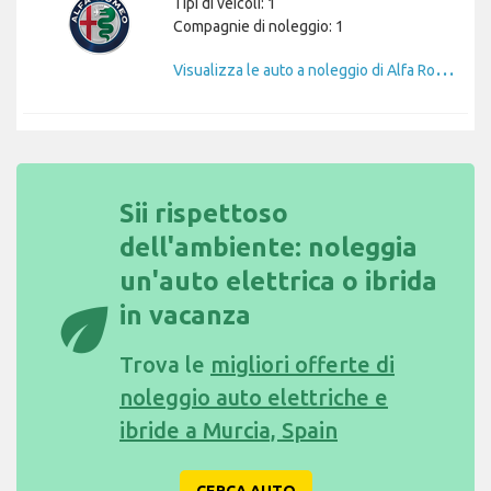
Tipi di veicoli: 1
Compagnie di noleggio: 1
V
isualizza le auto a noleggio di Alfa Romeo
Sii rispettoso
dell'ambiente: noleggia
un'auto elettrica o ibrida
eco
in vacanza
Trova le
migliori offerte di
noleggio auto elettriche e
ibride a Murcia, Spain