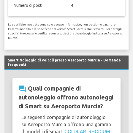
Numero di posti
4
Le specifiche mostrate sono solo a scopo informativo, non possiamo garantire
l'esatto modello e le specifiche del veicolo Smart Forfour che riceverai. Per dettagli
specifici è necessario verificare con la società di autonoleggio indicata su Aeroporto
Murcia.
Smart Noleggio di veicoli presso Aeroporto Murcia - Domande
frequenti
question_answer
Quali compagnie di
autonoleggio offrono autonoleggi
di Smart su Aeroporto Murcia?
Le seguenti compagnie di autonoleggio
su Aeroporto Murcia offrono una gamma
di modelli di Smart:
GOLDCAR
,
RHODIUM
,