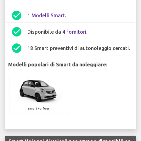
check_circle
1
Modelli Smart
.
check_circle
Disponibile da
4 fornitori
.
check_circle
18 Smart preventivi di autonoleggio cercati.
Modelli popolari di Smart da noleggiare:
Smart Forfour