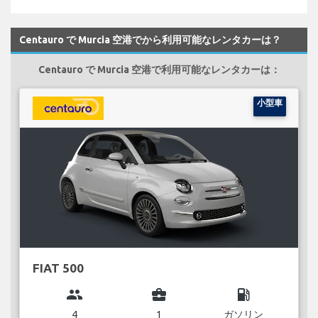
Centauro で Murcia 空港でから利用可能なレンタカーは？
Centauro で Murcia 空港で利用可能なレンタカーは：
小型車
FIAT 500
group
business_center
local_gas_station
4
1
ガソリン