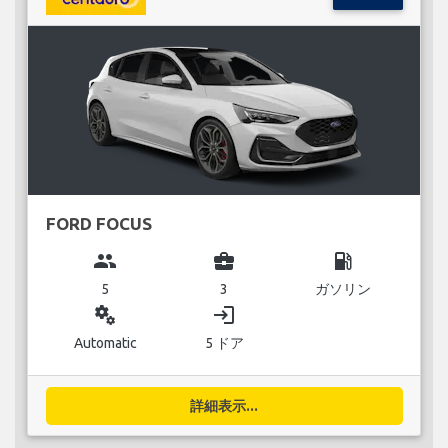
FORD FOCUS
group
business_center
local_gas_station
5
3
ガソリン
miscellaneous_services
login
Automatic
5 ドア
詳細表示...