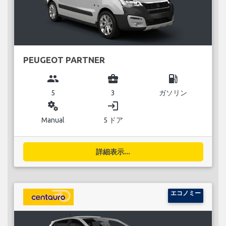
PEUGEOT PARTNER
group
business_center
local_gas_station
5
3
ガソリン
miscellaneous_services
login
Manual
5 ドア
詳細表示...
エコノミー