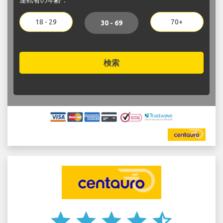
18 - 29
70+
30 - 69
検索
star
star
star
star
star_half