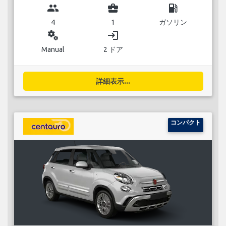
group
business_center
local_gas_station
4
1
ガソリン
miscellaneous_services
login
Manual
2 ドア
詳細表示...
コンパクト