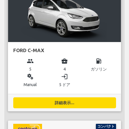
FORD C-MAX
group
business_center
local_gas_station
5
4
ガソリン
miscellaneous_services
login
Manual
5 ドア
詳細表示...
コンパクト