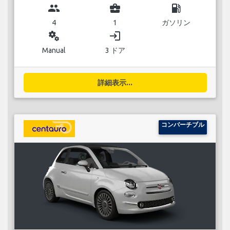
group
business_center
local_gas_station
4
1
ガソリン
miscellaneous_services
login
Manual
3 ドア
詳細表示...
コンバーチブル