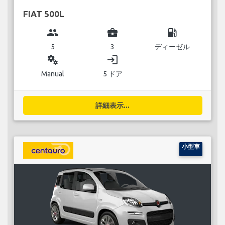
FIAT 500L
group
business_center
local_gas_station
5
3
ディーゼル
miscellaneous_services
login
Manual
5 ドア
詳細表示...
小型車