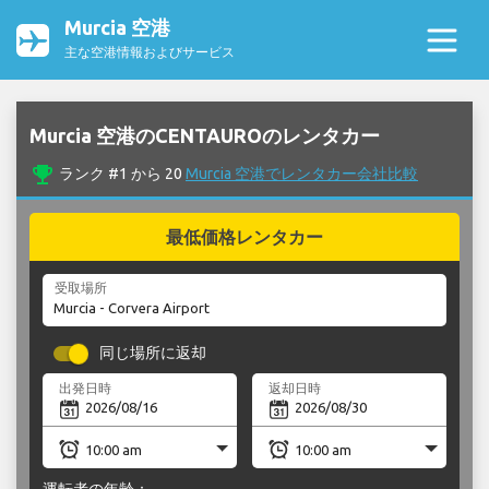
Murcia 空港
主な空港情報およびサービス
Murcia 空港のCENTAUROのレンタカー
emoji_events
ランク #1 から 20
Murcia 空港でレンタカー会社比較
最低価格レンタカー
受取場所
同じ場所に返却
出発日時
返却日時
運転者の年齢：