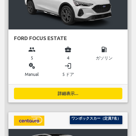
FORD FOCUS ESTATE
group
business_center
local_gas_station
5
4
ガソリン
miscellaneous_services
login
Manual
5 ドア
詳細表示...
ワンボックスカー（定員7名）