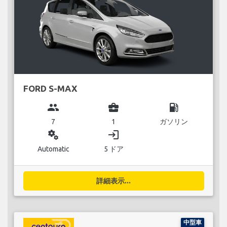
FORD S-MAX
group
business_center
local_gas_station
7
1
ガソリン
miscellaneous_services
login
Automatic
5 ドア
詳細表示...
中型車