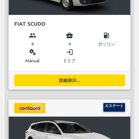
FIAT SCUDO
group
business_center
local_gas_station
9
4
ガソリン
miscellaneous_services
login
Manual
5 ドア
詳細表示...
エステート