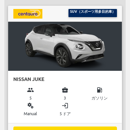
SUV（スポーツ用多目的車）
NISSAN JUKE
group
business_center
local_gas_station
5
3
ガソリン
miscellaneous_services
login
Manual
5 ドア