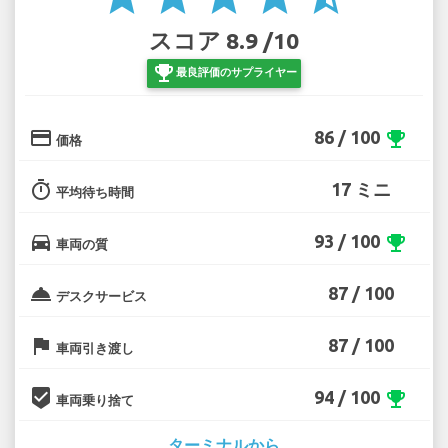
スコア 8.9 /10
emoji_events
最良評価のサプライヤー
credit_card
86 / 100
emoji_events
価格
timer
17 ミニ
平均待ち時間
directions_car
93 / 100
emoji_events
車両の質
room_service
87 / 100
デスクサービス
flag
87 / 100
車両引き渡し
beenhere
94 / 100
emoji_events
車両乗り捨て
ターミナルから