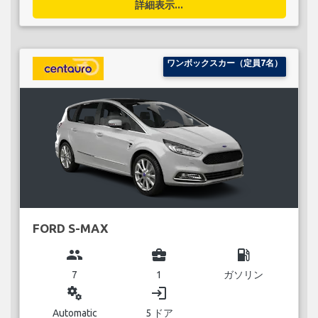
詳細表示...
ワンボックスカー（定員7名）
FORD S-MAX
group
business_center
local_gas_station
7
1
ガソリン
miscellaneous_services
login
Automatic
5 ドア