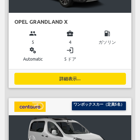
OPEL GRANDLAND X
group
business_center
local_gas_station
5
4
ガソリン
miscellaneous_services
login
Automatic
5 ドア
詳細表示...
ワンボックスカー（定員5名）