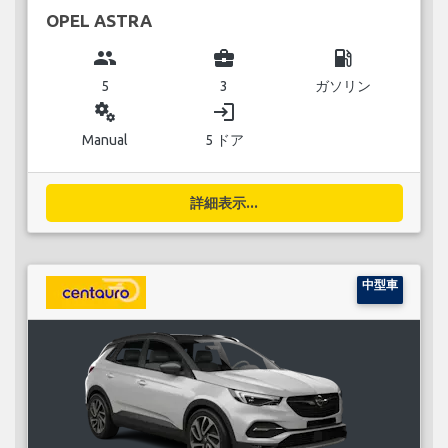
OPEL ASTRA
group
business_center
local_gas_station
5
3
ガソリン
miscellaneous_services
login
Manual
5 ドア
詳細表示...
中型車