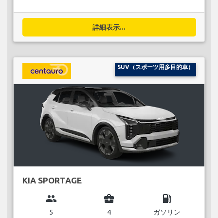
詳細表示...
SUV（スポーツ用多目的車）
KIA SPORTAGE
group
business_center
local_gas_station
5
4
ガソリン