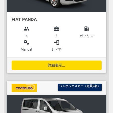
FIAT PANDA
group
business_center
local_gas_station
4
2
ガソリン
miscellaneous_services
login
Manual
3 ドア
詳細表示...
ワンボックスカー（定員9名）