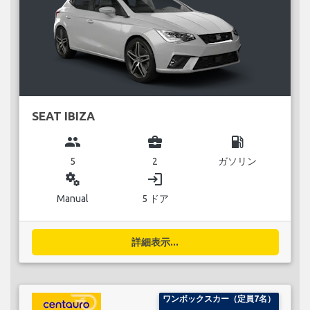
SEAT IBIZA
group
business_center
local_gas_station
5
2
ガソリン
miscellaneous_services
login
Manual
5 ドア
詳細表示...
ワンボックスカー（定員7名）