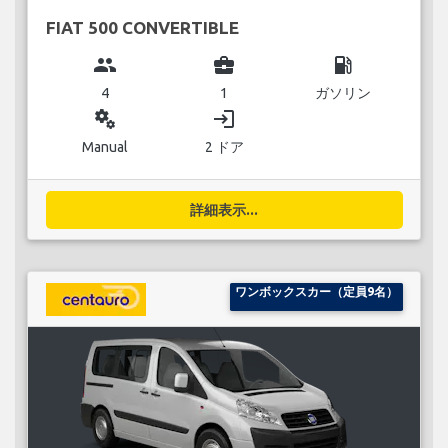
FIAT 500 CONVERTIBLE
group
business_center
local_gas_station
4
1
ガソリン
miscellaneous_services
login
Manual
2 ドア
詳細表示...
ワンボックスカー（定員9名）