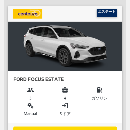
エステート
FORD FOCUS ESTATE
group
business_center
local_gas_station
5
4
ガソリン
miscellaneous_services
login
Manual
5 ドア