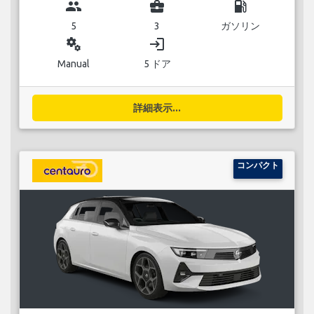
group
business_center
local_gas_station
5
3
ガソリン
miscellaneous_services
login
Manual
5 ドア
詳細表示...
コンパクト