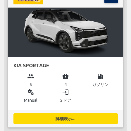
KIA SPORTAGE
group
business_center
local_gas_station
5
4
ガソリン
miscellaneous_services
login
Manual
5 ドア
詳細表示...