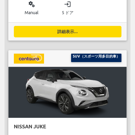
miscellaneous_services
login
Manual
5 ドア
詳細表示...
SUV（スポーツ用多目的車）
NISSAN JUKE