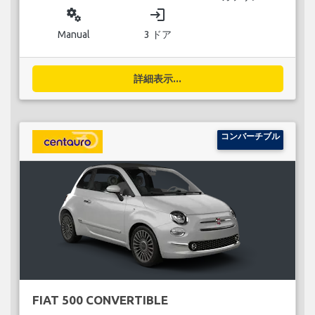
miscellaneous_services
login
Manual
3 ドア
詳細表示...
コンバーチブル
FIAT 500 CONVERTIBLE