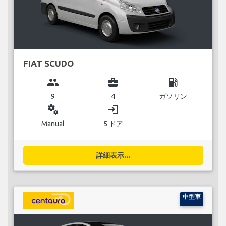
FIAT SCUDO
group
business_center
local_gas_station
9
4
ガソリン
miscellaneous_services
login
Manual
5 ドア
詳細表示...
中型車