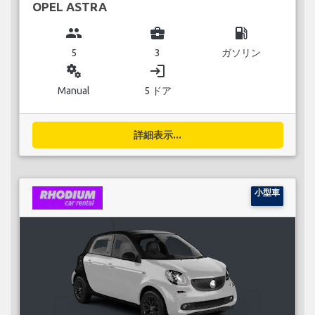
OPEL ASTRA
group
business_center
local_gas_station
5
3
ガソリン
miscellaneous_services
login
Manual
5 ドア
詳細表示...
小型車