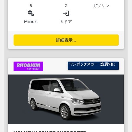
5
2
ガソリン
miscellaneous_services
login
Manual
5 ドア
詳細表示...
ワンボックスカー（定員9名）