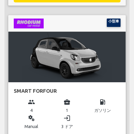
小型車
SMART FORFOUR
group
business_center
local_gas_station
4
1
ガソリン
miscellaneous_services
login
Manual
3 ドア