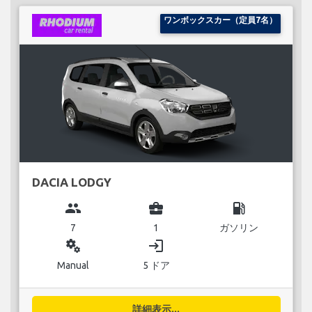
ワンボックスカー（定員7名）
DACIA LODGY
group
business_center
local_gas_station
7
1
ガソリン
miscellaneous_services
login
Manual
5 ドア
詳細表示...