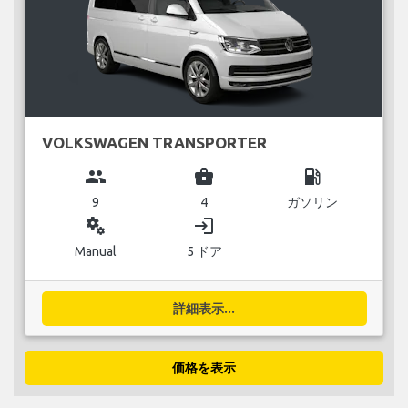
VOLKSWAGEN TRANSPORTER
group
business_center
local_gas_station
9
4
ガソリン
miscellaneous_services
login
Manual
5 ドア
詳細表示...
価格を表示