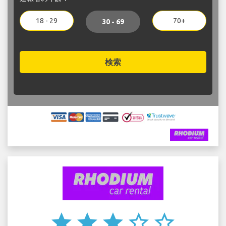
18 - 29
70+
30 - 69
検索
star
star
star
star_border
star_border