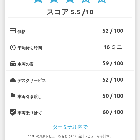
スコア 5.5 /10
credit_card
52 / 100
価格
timer
16 ミニ
平均待ち時間
directions_car
59 / 100
車両の質
room_service
52 / 100
デスクサービス
flag
50 / 100
車両引き渡し
beenhere
60 / 100
車両乗り捨て
ターミナル内で
* 183 の最新レビューをもとに4671合計レビューから計算。