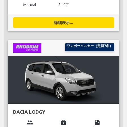
Manual
5 ドア
詳細表示...
ワンボックスカー（定員7名）
DACIA LODGY
group
business_center
local_gas_station