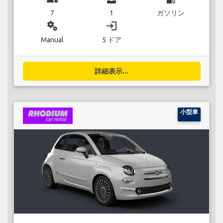
7
1
ガソリン
miscellaneous_services
login
Manual
5 ドア
詳細表示...
小型車