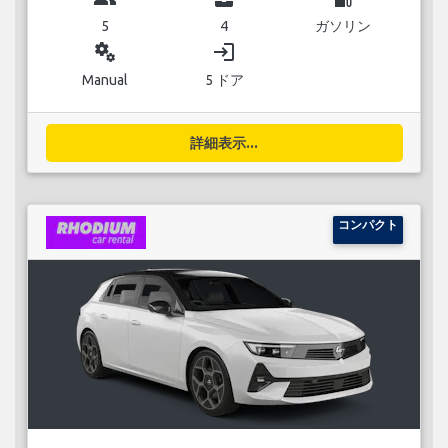
5
4
ガソリン
miscellaneous_services
login
Manual
5 ドア
詳細表示...
コンパクト