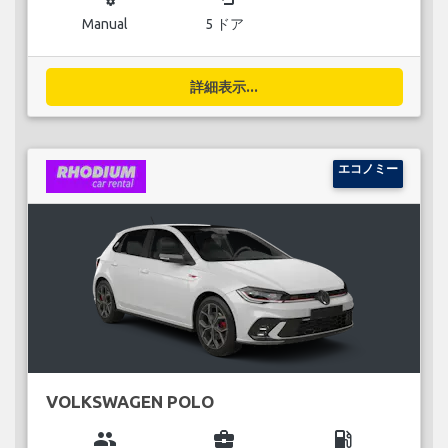
Manual
5 ドア
詳細表示...
エコノミー
VOLKSWAGEN POLO
group
business_center
local_gas_station