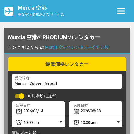
Murcia 空港
主な空港情報およびサービス
Murcia 空港のRHODIUMのレンタカー
ランク #12 から 20
Murcia 空港でレンタカー会社比較
最低価格レンタカー
受取場所
同じ場所に返却
出発日時
返却日時
運転者の年齢：