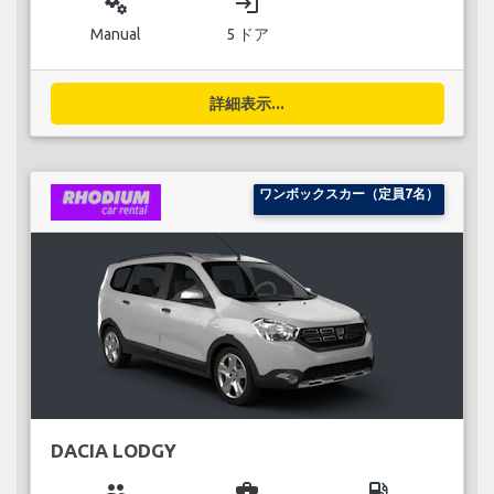
miscellaneous_services
login
Manual
5 ドア
詳細表示...
ワンボックスカー（定員7名）
DACIA LODGY
group
business_center
local_gas_station