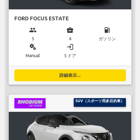
FORD FOCUS ESTATE
group
business_center
local_gas_station
5
4
ガソリン
miscellaneous_services
login
Manual
5 ドア
詳細表示...
SUV（スポーツ用多目的車）