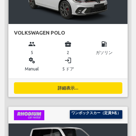
VOLKSWAGEN POLO
group
business_center
local_gas_station
5
2
ガソリン
miscellaneous_services
login
Manual
5 ドア
詳細表示...
ワンボックスカー（定員9名）