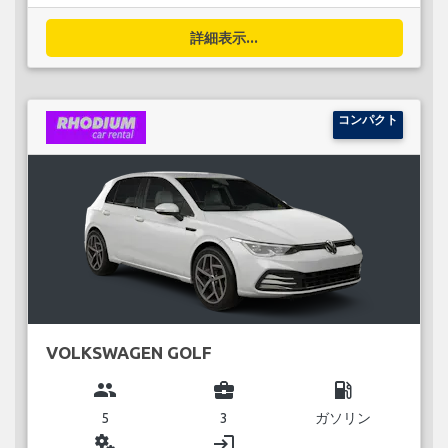
詳細表示...
コンパクト
VOLKSWAGEN GOLF
group
business_center
local_gas_station
5
3
ガソリン
miscellaneous_services
login