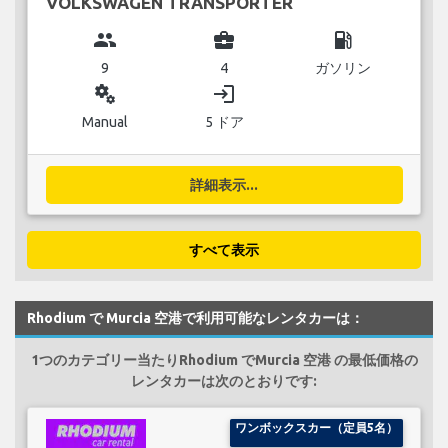
VOLKSWAGEN TRANSPORTER
group
business_center
local_gas_station
9
4
ガソリン
miscellaneous_services
login
Manual
5 ドア
詳細表示...
すべて表示
Rhodium で Murcia 空港で利用可能なレンタカーは：
1つのカテゴリー当たりRhodium でMurcia 空港 の最低価格の
レンタカーは次のとおりです:
ワンボックスカー（定員5名）