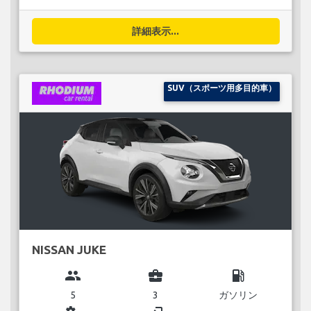
詳細表示...
SUV（スポーツ用多目的車）
NISSAN JUKE
group
business_center
local_gas_station
5
3
ガソリン