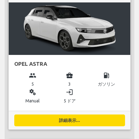
OPEL ASTRA
group
business_center
local_gas_station
5
3
ガソリン
miscellaneous_services
login
Manual
5 ドア
詳細表示...