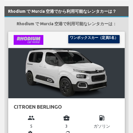
Rhodium で Murcia 空港でから利用可能なレンタカーは？
Rhodium で Murcia 空港で利用可能なレンタカーは：
ワンボックスカー（定員5名）
CITROEN BERLINGO
group
business_center
local_gas_station
5
3
ガソリン