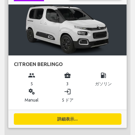
CITROEN BERLINGO
group
business_center
local_gas_station
5
3
ガソリン
miscellaneous_services
login
Manual
5 ドア
詳細表示...