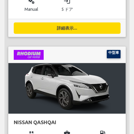
miscellaneous_services
login
Manual
5 ドア
詳細表示...
中型車
NISSAN QASHQAI
group
business_center
local_gas_station