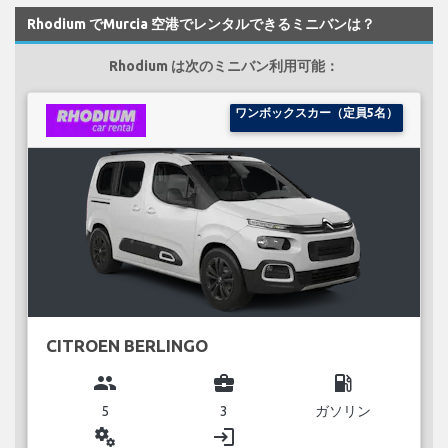
Rhodium でMurcia 空港でレンタルできるミニバンは？
Rhodium は次のミニバン利用可能：
ワンボックスカー（定員5名）
CITROEN BERLINGO
group
business_center
local_gas_station
5
3
ガソリン
miscellaneous_services
login