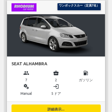
ワンボックスカー（定員7名）
SEAT ALHAMBRA
group
business_center
local_gas_station
7
2
ガソリン
miscellaneous_services
login
Manual
5 ドア
詳細表示...