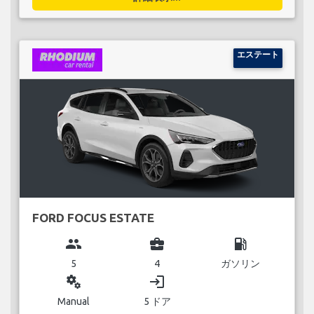
エステート
FORD FOCUS ESTATE
group
business_center
local_gas_station
5
4
ガソリン
miscellaneous_services
login
Manual
5 ドア