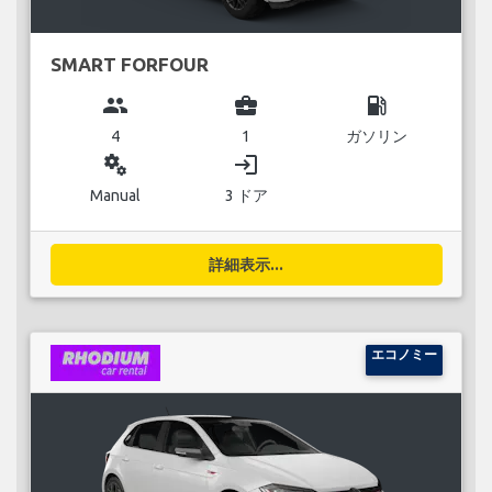
SMART FORFOUR
group
business_center
local_gas_station
4
1
ガソリン
miscellaneous_services
login
Manual
3 ドア
詳細表示...
エコノミー