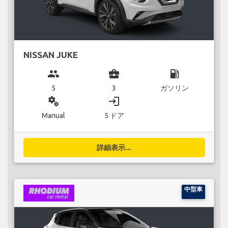
NISSAN JUKE
group
business_center
local_gas_station
5
3
ガソリン
miscellaneous_services
login
Manual
5 ドア
詳細表示...
中型車