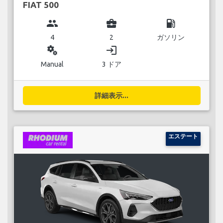
FIAT 500
group
business_center
local_gas_station
4
2
ガソリン
miscellaneous_services
login
Manual
3 ドア
詳細表示...
エステート