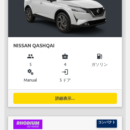
NISSAN QASHQAI
group
business_center
local_gas_station
5
4
ガソリン
miscellaneous_services
login
Manual
5 ドア
詳細表示...
コンパクト