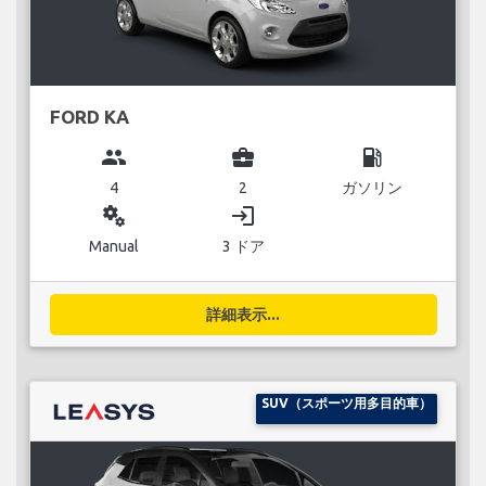
FORD KA
group
business_center
local_gas_station
4
2
ガソリン
miscellaneous_services
login
Manual
3 ドア
詳細表示...
SUV（スポーツ用多目的車）