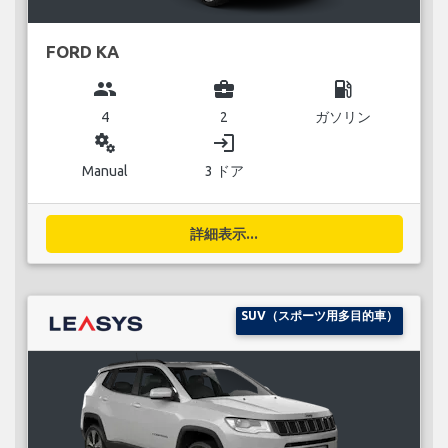
FORD KA
group
business_center
local_gas_station
4
2
ガソリン
miscellaneous_services
login
Manual
3 ドア
詳細表示...
SUV（スポーツ用多目的車）