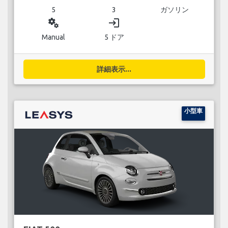
5
3
ガソリン
miscellaneous_services
login
Manual
5 ドア
詳細表示...
小型車