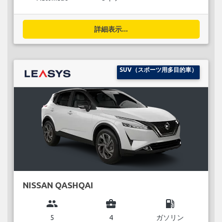
詳細表示...
SUV（スポーツ用多目的車）
NISSAN QASHQAI
group
business_center
local_gas_station
5
4
ガソリン