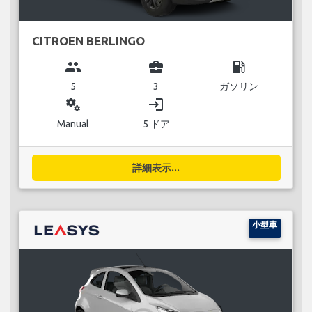
CITROEN BERLINGO
group
business_center
local_gas_station
5
3
ガソリン
miscellaneous_services
login
Manual
5 ドア
詳細表示...
小型車