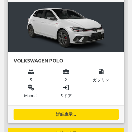
VOLKSWAGEN POLO
group
business_center
local_gas_station
5
2
ガソリン
miscellaneous_services
login
Manual
5 ドア
詳細表示...