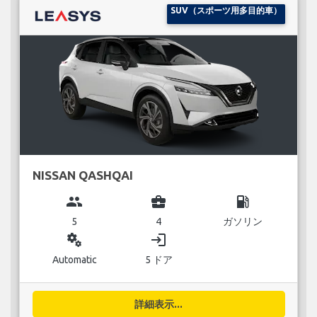
SUV（スポーツ用多目的車）
NISSAN QASHQAI
group
business_center
local_gas_station
5
4
ガソリン
miscellaneous_services
login
Automatic
5 ドア
詳細表示...