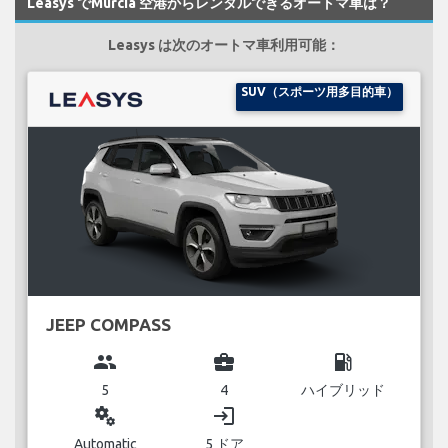
Leasys でMurcia 空港からレンタルできるオートマ車は？
Leasys は次のオートマ車利用可能：
SUV（スポーツ用多目的車）
JEEP COMPASS
group
business_center
local_gas_station
5
4
ハイブリッド
miscellaneous_services
login
Automatic
5 ドア