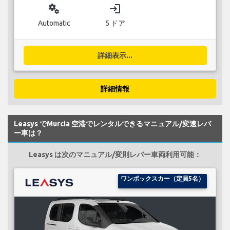
miscellaneous_services
login
Automatic
5 ドア
詳細表示...
詳細情報
Leasys でMurcia 空港でレンタルできるマニュアル/変速レバ
ー車は？
Leasys は次のマニュアル/変則レバー車両利用可能：
ワンボックスカー（定員5名）