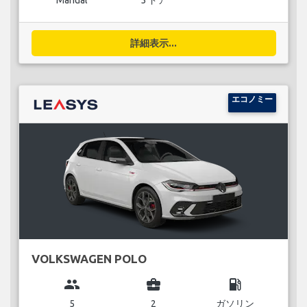
Manual
5 ドア
詳細表示...
エコノミー
VOLKSWAGEN POLO
group
business_center
local_gas_station
5
2
ガソリン