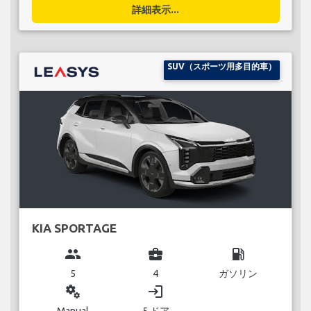
詳細表示...
SUV（スポーツ用多目的車）
KIA SPORTAGE
group
business_center
local_gas_station
5
4
ガソリン
miscellaneous_services
login