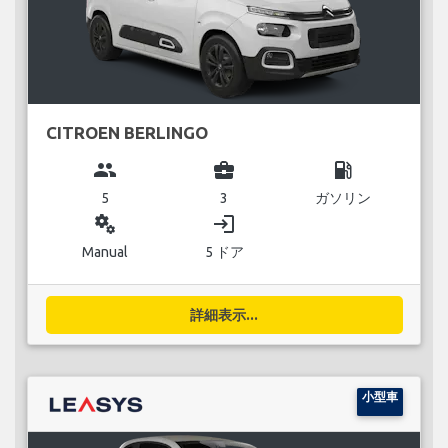
CITROEN BERLINGO
group
business_center
local_gas_station
5
3
ガソリン
miscellaneous_services
login
Manual
5 ドア
詳細表示...
小型車