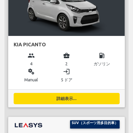
KIA PICANTO
group
business_center
local_gas_station
4
2
ガソリン
miscellaneous_services
login
Manual
5 ドア
詳細表示...
SUV（スポーツ用多目的車）