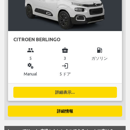
CITROEN BERLINGO
group
business_center
local_gas_station
5
3
ガソリン
miscellaneous_services
login
Manual
5 ドア
詳細表示...
詳細情報