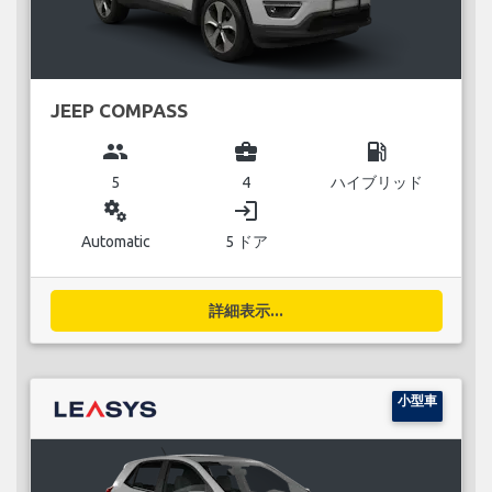
JEEP COMPASS
group
business_center
local_gas_station
5
4
ハイブリッド
miscellaneous_services
login
Automatic
5 ドア
詳細表示...
小型車