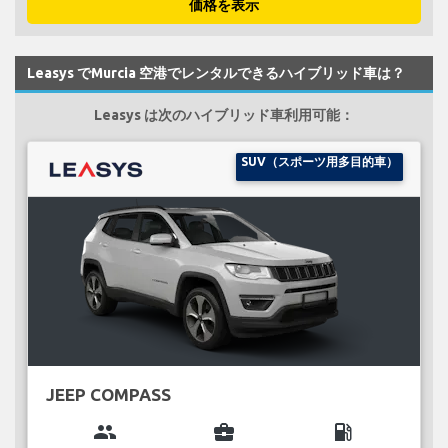
価格を表示
Leasys でMurcia 空港でレンタルできるハイブリッド車は？
Leasys は次のハイブリッド車利用可能：
SUV（スポーツ用多目的車）
JEEP COMPASS
group
business_center
local_gas_station