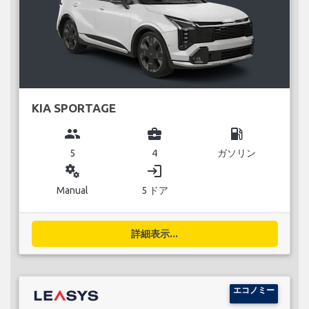
KIA SPORTAGE
group
business_center
local_gas_station
5
4
ガソリン
miscellaneous_services
login
Manual
5 ドア
詳細表示...
エコノミー