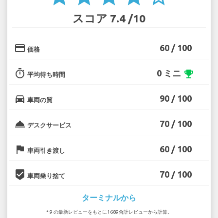
スコア 7.4 /10
credit_card
60 / 100
価格
timer
0 ミニ
emoji_events
平均待ち時間
directions_car
90 / 100
車両の質
room_service
70 / 100
デスクサービス
flag
60 / 100
車両引き渡し
beenhere
70 / 100
車両乗り捨て
ターミナルから
* 9 の最新レビューをもとに1689合計レビューから計算。