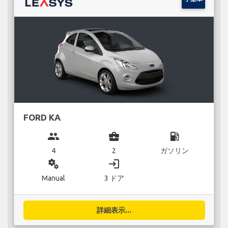
FORD KA
group
business_center
local_gas_station
4
2
ガソリン
miscellaneous_services
login
Manual
3 ドア
詳細表示...