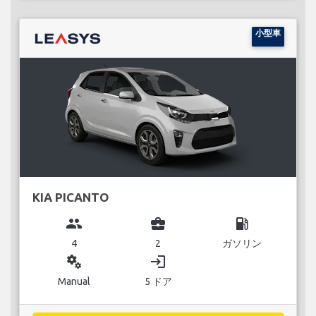
小型車
KIA PICANTO
group
business_center
local_gas_station
4
2
ガソリン
miscellaneous_services
login
Manual
5 ドア