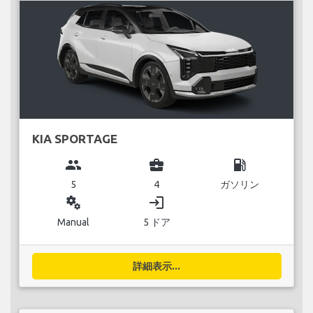
KIA SPORTAGE
group
business_center
local_gas_station
5
4
ガソリン
miscellaneous_services
login
Manual
5 ドア
詳細表示...