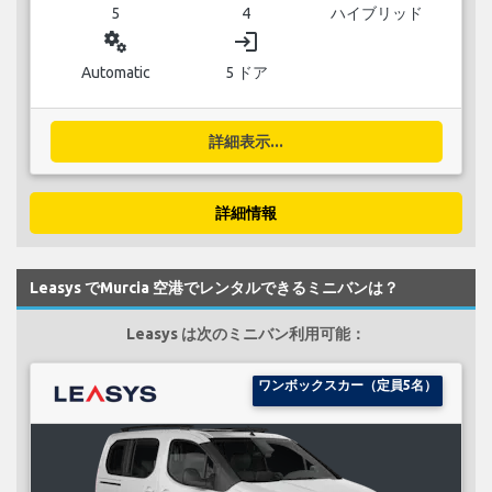
5
4
ハイブリッド
miscellaneous_services
login
Automatic
5 ドア
詳細表示...
詳細情報
Leasys でMurcia 空港でレンタルできるミニバンは？
Leasys は次のミニバン利用可能：
ワンボックスカー（定員5名）