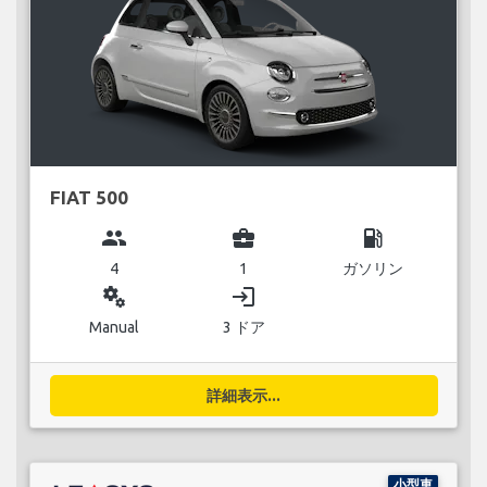
FIAT 500
group
business_center
local_gas_station
4
1
ガソリン
miscellaneous_services
login
Manual
3 ドア
詳細表示...
小型車