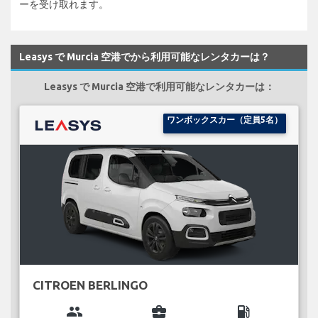
ーを受け取れます。
Leasys で Murcia 空港でから利用可能なレンタカーは？
Leasys で Murcia 空港で利用可能なレンタカーは：
ワンボックスカー（定員5名）
CITROEN BERLINGO
group
business_center
local_gas_station