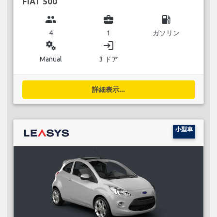
FIAT 500
group
business_center
local_gas_station
4
1
ガソリン
miscellaneous_services
login
Manual
3 ドア
詳細表示...
小型車