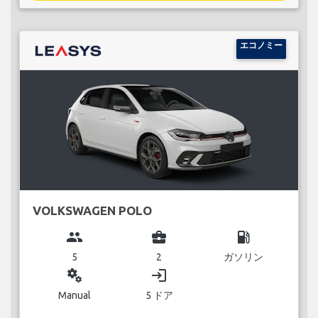
エコノミー
VOLKSWAGEN POLO
group
business_center
local_gas_station
5
2
ガソリン
miscellaneous_services
login
Manual
5 ドア