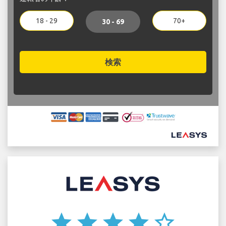
18 - 29
70+
30 - 69
検索
star
star
star
star
star_border